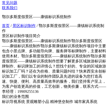
常见问题
联系我们
鄂尔多斯度假景区——康镇标识系统制作
首页
/
景区标识制作
/
鄂尔多斯度假景区——康镇标识系统制
作
景区标识制作项目简介
鄂尔多斯度假景区——康镇标识系统制作鄂尔多斯度假景区
——康镇标识系统制作鄂尔多斯康镇标识系统制作项目中主要
包含小景点牌、多功能导向牌、服务牌等标牌制作，主要材料
使用木材。鄂尔多斯度假景区——康镇标识系统制作鄂尔多斯
度假景区——康镇标识系统制作想要了解更多区域旅游标识标
牌制作、标识牌加工的详情么？想找个好的、专业的区域旅游
标识加工厂吗？还在为价格、质量问题纠结？快来西安永创标
识加工厂，我们以专业的制作团队及先进的设备为您打造高
速、快捷、便利、高质量高效率的服务，我们坚持客户至上，
为客户创造更高的价值，工艺创新，物美价廉，联系方式——
李经理：19909255136
我们的业务范围
标识导视系统
景观雕塑小品
精神堡垒制作
城市家具系统