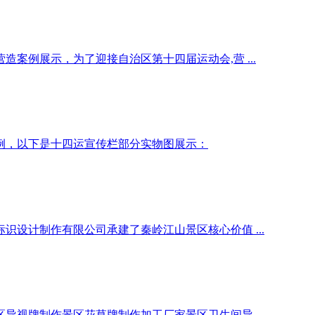
案例展示，为了迎接自治区第十四届运动会,营 ...
例，以下是十四运宣传栏部分实物图展示：
设计制作有限公司承建了秦岭江山景区核心价值 ...
视牌制作景区花草牌制作加工厂家景区卫生间导 ...